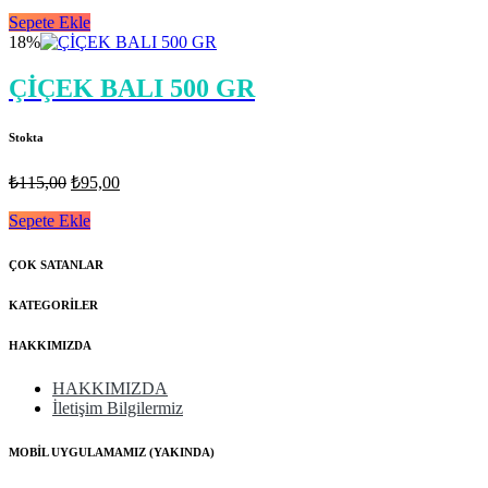
fiyat:
Sepete Ekle
₺360,00.
18%
₺310,00.
ÇİÇEK BALI 500 GR
Stokta
Orijinal
Şu
₺
115,00
₺
95,00
fiyat:
andaki
fiyat:
Sepete Ekle
₺115,00.
₺95,00.
ÇOK SATANLAR
KATEGORİLER
HAKKIMIZDA
HAKKIMIZDA
İletişim Bilgilermiz
MOBİL UYGULAMAMIZ (YAKINDA)