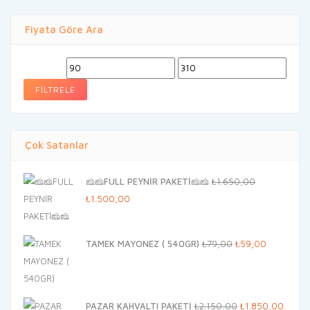
Fiyata Göre Ara
En
En
düşük
yüksek
FILTRELE
fiyat
fiyat
Çok Satanlar
🧀🧀FULL PEYNİR PAKETİ🧀🧀
₺
1.650,00
Orijinal
Şu
₺
1.500,00
fiyat:
andaki
₺1.650,00.
fiyat:
Orijinal
Şu
TAMEK MAYONEZ ( 540GR)
₺
79,00
₺
59,00
₺1.500,00.
fiyat:
andaki
₺79,00.
fiyat:
₺59,00.
Orijinal
Şu
PAZAR KAHVALTI PAKETİ
₺
2.150,00
₺
1.850,00