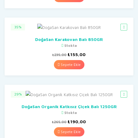
₺110,00.
35%
DoğaSan Karakovan Balı 850GR
Stokta
Orijinal
Şu
₺
155,00
₺
235,00
fiyat:
andaki
₺235,00.
fiyat:
Sepete Ekle
₺155,00.
29%
DoğaSan Organik Katkısız Çiçek Balı 1250GR
Stokta
Orijinal
Şu
₺
190,00
₺
265,00
fiyat:
andaki
₺265,00.
fiyat:
Sepete Ekle
₺190,00.