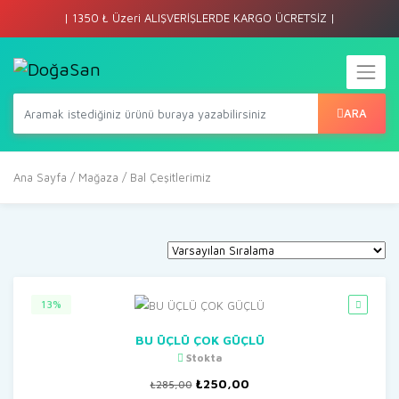
| 1350 ₺ Üzeri ALIŞVERİŞLERDE KARGO ÜCRETSİZ |
ARA
Ana Sayfa
/
Mağaza
/ Bal Çeşitlerimiz
13%
BU ÜÇLÜ ÇOK GÜÇLÜ
Stokta
Orijinal
Şu
₺
250,00
₺
285,00
fiyat:
andaki