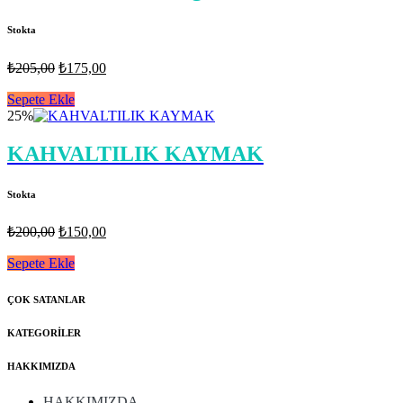
Stokta
Orijinal
Şu
₺
205,00
₺
175,00
fiyat:
andaki
fiyat:
Sepete Ekle
₺205,00.
25%
₺175,00.
KAHVALTILIK KAYMAK
Stokta
Orijinal
Şu
₺
200,00
₺
150,00
fiyat:
andaki
fiyat:
Sepete Ekle
₺200,00.
₺150,00.
ÇOK SATANLAR
KATEGORİLER
HAKKIMIZDA
HAKKIMIZDA