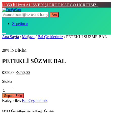
| 1350 ₺ Üzeri ALIŞVERİŞLERDE KARGO ÜCRETSİZ |
Ara
Sepetim
0
Ana Sayfa
/
Mağaza
/
Bal Çeşitlerimiz
/ PETEKLİ SÜZME BAL
29% İNDİRİM
PETEKLİ SÜZME BAL
Orijinal
Şu
₺
350,00
₺
250,00
fiyat:
andaki
fiyat:
Stokta
₺350,00.
₺250,00.
PETEKLİ
SÜZME
Sepete Ekle
BAL
Kategoriler:
Bal Çeşitlerimiz
quantity
1350 ₺ Üzeri Alışverişlerde Kargo Ücretsiz