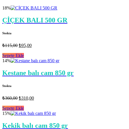
18%
ÇİÇEK BALI 500 GR
Stokta
Orijinal
Şu
₺
115,00
₺
95,00
fiyat:
andaki
fiyat:
Sepete Ekle
₺115,00.
14%
₺95,00.
Kestane balı cam 850 gr
Stokta
Orijinal
Şu
₺
360,00
₺
310,00
fiyat:
andaki
fiyat:
Sepete Ekle
₺360,00.
15%
₺310,00.
Kekik balı cam 850 gr