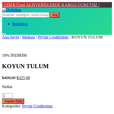
| 1350 ₺ Üzeri ALIŞVERİŞLERDE KARGO ÜCRETSİZ |
Ara
Sepetim
0
Ana Sayfa
/
Mağaza
/
Peynir Çeşitlerimiz
/ KOYUN TULUM
19% İNDİRİM
KOYUN TULUM
Orijinal
Şu
₺
400,00
₺
325,00
fiyat:
andaki
fiyat:
Stokta
₺400,00.
₺325,00.
KOYUN
TULUM
Sepete Ekle
quantity
Kategoriler:
Peynir Çeşitlerimiz