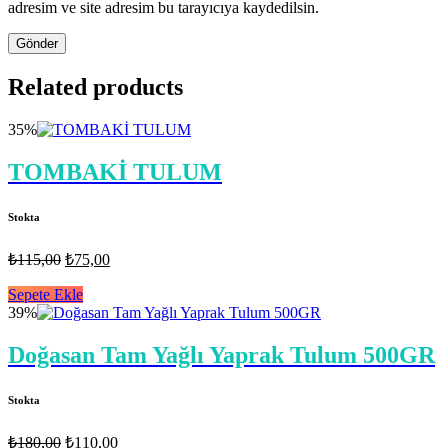
adresim ve site adresim bu tarayıcıya kaydedilsin.
Related products
35%
TOMBAKİ TULUM
Stokta
Orijinal
Şu
₺
115,00
₺
75,00
fiyat:
andaki
fiyat:
Sepete Ekle
₺115,00.
39%
₺75,00.
Doğasan Tam Yağlı Yaprak Tulum 500GR
Stokta
Orijinal
Şu
₺
180,00
₺
110,00