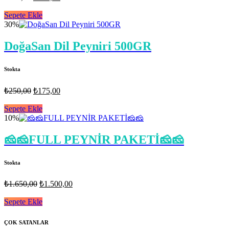
fiyat:
andaki
fiyat:
Sepete Ekle
₺180,00.
30%
₺110,00.
DoğaSan Dil Peyniri 500GR
Stokta
Orijinal
Şu
₺
250,00
₺
175,00
fiyat:
andaki
fiyat:
Sepete Ekle
₺250,00.
10%
₺175,00.
🧀🧀FULL PEYNİR PAKETİ🧀🧀
Stokta
Orijinal
Şu
₺
1.650,00
₺
1.500,00
fiyat:
andaki
fiyat:
Sepete Ekle
₺1.650,00.
₺1.500,00.
ÇOK SATANLAR