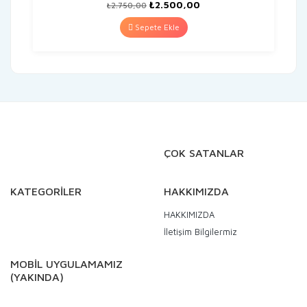
Orijinal
Şu
₺
2.500,00
₺
2.750,00
fiyat:
andaki
₺2.750,00.
fiyat:
Sepete Ekle
₺2.500,00.
ÇOK SATANLAR
KATEGORİLER
HAKKIMIZDA
HAKKIMIZDA
İletişim Bilgilermiz
MOBİL UYGULAMAMIZ
(YAKINDA)