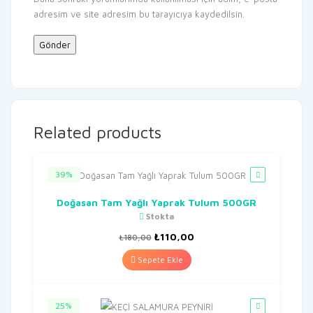
adresim ve site adresim bu tarayıcıya kaydedilsin.
Related products
39%
Doğasan Tam Yağlı Yaprak Tulum 500GR
Stokta
Orijinal
Şu
₺
110,00
₺
180,00
fiyat:
andaki
₺180,00.
fiyat:
Sepete Ekle
₺110,00.
25%