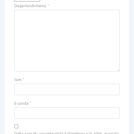
Değerlendirmeniz
*
İsim
*
E-posta
*
Daha sonraki yorumlarımda kullanılması için adım, e-posta