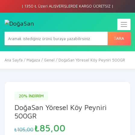
| 1350 ₺ Üzeri ALIŞVERİŞLERDE KARGO ÜCRETSİZ |
ARA
Ana Sayfa
/
Mağaza
/
Genel
/ DoğaSan Yöresel Köy Peyniri 500GR
20% İNDİRİM
DoğaSan Yöresel Köy Peyniri
500GR
Orijinal
Şu
₺
85,00
₺
105,00
fiyat:
andaki