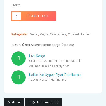
₺105,00.
fiyat:
Stokta
₺85,00.
SEPETE EKLE
Kategoriler:
Genel
,
Peynir Çeşitlerimiz
,
Yöresel Ürünler
1350 ₺ Üzeri Alışverişlerde Kargo Ücretsiz
Hızlı Kargo
Ürünler bozulmadan zamanında teslim
edilmesi için çok çalışıyoruz.
Kaliteli ve Uygun Fiyat Politikamız
100 % Müşteri Memnuniyeti
Açıklama
Değerlendirmeler (0)