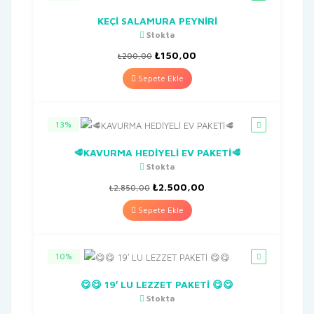
KEÇİ SALAMURA PEYNİRİ
Stokta
Orijinal
Şu
₺
150,00
₺
200,00
fiyat:
andaki
₺200,00.
fiyat:
Sepete Ekle
₺150,00.
13%
🥩KAVURMA HEDİYELİ EV PAKETİ🥩
Stokta
Orijinal
Şu
₺
2.500,00
₺
2.850,00
fiyat:
andaki
₺2.850,00.
fiyat:
Sepete Ekle
₺2.500,00.
10%
😋😋 19′ LU LEZZET PAKETİ 😋😋
Stokta