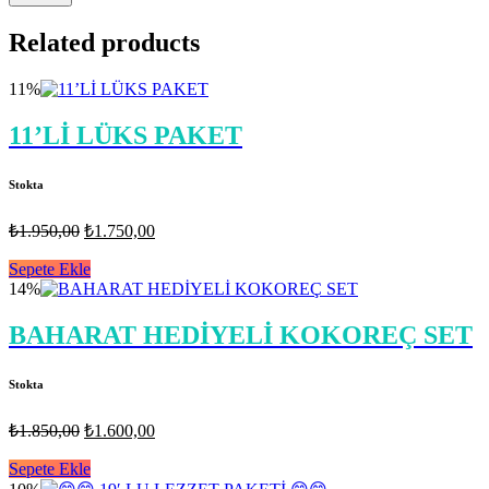
Related products
11%
11’Lİ LÜKS PAKET
Stokta
Orijinal
Şu
₺
1.950,00
₺
1.750,00
fiyat:
andaki
fiyat:
Sepete Ekle
₺1.950,00.
14%
₺1.750,00.
BAHARAT HEDİYELİ KOKOREÇ SET
Stokta
Orijinal
Şu
₺
1.850,00
₺
1.600,00
fiyat:
andaki
fiyat:
Sepete Ekle
₺1.850,00.
₺1.600,00.