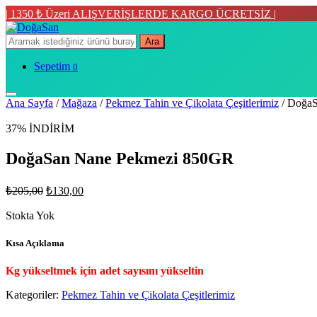
| 1350 ₺ Üzeri ALIŞVERİŞLERDE KARGO ÜCRETSİZ |
Ara
Sepetim
0
Ana Sayfa
/
Mağaza
/
Pekmez Tahin ve Çikolata Çeşitlerimiz
/ Doğa
37% İNDİRİM
DoğaSan Nane Pekmezi 850GR
Orijinal
Şu
₺
205,00
₺
130,00
fiyat:
andaki
fiyat:
Stokta Yok
₺205,00.
₺130,00.
Kısa Açıklama
Kg yükseltmek için adet sayısını yükseltin
Kategoriler:
Pekmez Tahin ve Çikolata Çeşitlerimiz