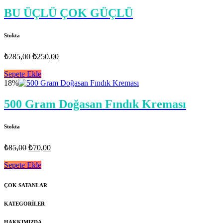
BU ÜÇLÜ ÇOK GÜÇLÜ
Stokta
Orijinal
Şu
₺
285,00
₺
250,00
fiyat:
andaki
fiyat:
Sepete Ekle
₺285,00.
18%
₺250,00.
500 Gram Doğasan Fındık Kreması
Stokta
Orijinal
Şu
₺
85,00
₺
70,00
fiyat:
andaki
fiyat:
Sepete Ekle
₺85,00.
₺70,00.
ÇOK SATANLAR
KATEGORİLER
HAKKIMIZDA