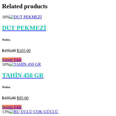
Related products
16%
DUT PEKMEZİ
Stokta
Orijinal
Şu
₺
195,00
₺
165,00
fiyat:
andaki
fiyat:
Sepete Ekle
₺195,00.
10%
₺165,00.
TAHİN 450 GR
Stokta
Orijinal
Şu
₺
105,00
₺
95,00
fiyat:
andaki
fiyat:
Sepete Ekle
₺105,00.
13%
₺95,00.