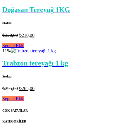
Doğasan Tereyağ 1KG
Stokta
Orijinal
Şu
₺
320,00
₺
210,00
fiyat:
andaki
fiyat:
Sepete Ekle
₺320,00.
11%
₺210,00.
Trabzon tereyağı 1 kg
Stokta
Orijinal
Şu
₺
295,00
₺
265,00
fiyat:
andaki
fiyat:
Sepete Ekle
₺295,00.
₺265,00.
ÇOK SATANLAR
KATEGORİLER