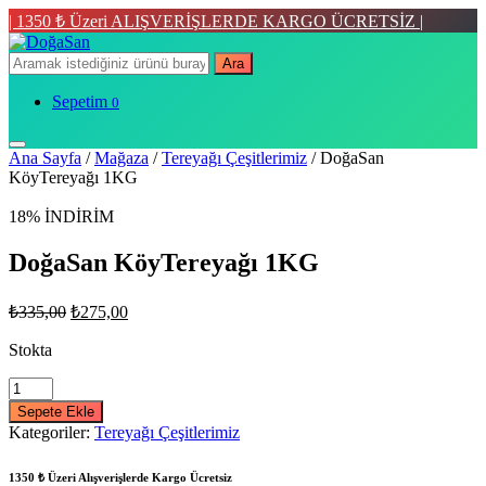
| 1350 ₺ Üzeri ALIŞVERİŞLERDE KARGO ÜCRETSİZ |
Ara
Sepetim
0
Ana Sayfa
/
Mağaza
/
Tereyağı Çeşitlerimiz
/ DoğaSan
KöyTereyağı 1KG
18% İNDİRİM
DoğaSan KöyTereyağı 1KG
Orijinal
Şu
₺
335,00
₺
275,00
fiyat:
andaki
fiyat:
Stokta
₺335,00.
₺275,00.
DoğaSan
KöyTereyağı
Sepete Ekle
1KG
Kategoriler:
Tereyağı Çeşitlerimiz
quantity
1350 ₺ Üzeri Alışverişlerde Kargo Ücretsiz