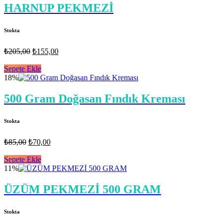
HARNUP PEKMEZİ
Stokta
Orijinal
Şu
₺
205,00
₺
155,00
fiyat:
andaki
fiyat:
Sepete Ekle
₺205,00.
18%
₺155,00.
500 Gram Doğasan Fındık Kreması
Stokta
Orijinal
Şu
₺
85,00
₺
70,00
fiyat:
andaki
fiyat:
Sepete Ekle
₺85,00.
11%
₺70,00.
ÜZÜM PEKMEZİ 500 GRAM
Stokta