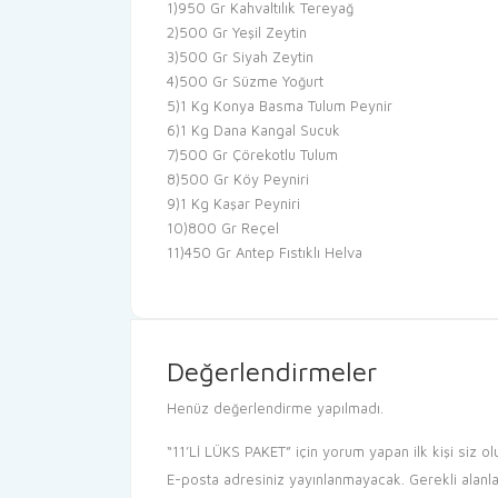
1)950 Gr Kahvaltılık Tereyağ
2)500 Gr Yeşil Zeytin
3)500 Gr Siyah Zeytin
4)500 Gr Süzme Yoğurt
5)1 Kg Konya Basma Tulum Peynir
6)1 Kg Dana Kangal Sucuk
7)500 Gr Çörekotlu Tulum
8)500 Gr Köy Peyniri
9)1 Kg Kaşar Peyniri
10)800 Gr Reçel
11)450 Gr Antep Fıstıklı Helva
Değerlendirmeler
Henüz değerlendirme yapılmadı.
“11’Lİ LÜKS PAKET” için yorum yapan ilk kişi siz ol
E-posta adresiniz yayınlanmayacak.
Gerekli alanl