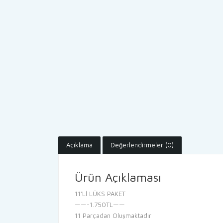
Açıklama
Değerlendirmeler (0)
Ürün Açıklaması
11’Lİ LÜKS PAKET
——-1.750TL——
11 Parçadan Oluşmaktadır