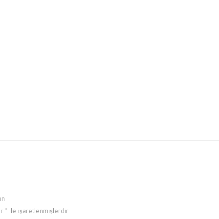
un
ar
*
ile işaretlenmişlerdir