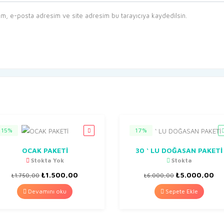
ım, e-posta adresim ve site adresim bu tarayıcıya kaydedilsin.
15%
17%
OCAK PAKETİ
30 ‘ LU DOĞASAN PAKETİ
Stokta Yok
Stokta
Orijinal
Şu
Orijinal
Şu
₺
1.500,00
₺
5.000,00
₺
1.750,00
₺
6.000,00
fiyat:
andaki
fiyat:
an
₺1.750,00.
fiyat:
₺6.000,00.
fiy
Devamını oku
Sepete Ekle
₺1.500,00.
₺5