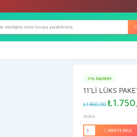
T
11% İNDİRİM
11’Lİ LÜKS PAK
Orijina
₺
1.750
₺
1.950,00
fiyat:
₺1.950
Stokta
SEPETE EKLE