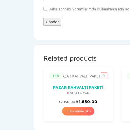
Daha sonraki yorumlarımda kullanılması için ad
Related products
14%
PAZAR KAHVALTI PAKETİ
Stokta Yok
Orijinal
Şu
₺
1.850,00
₺
2.150,00
fiyat:
andaki
₺2.150,00.
fiyat:
Devamını oku
₺1.850,00.