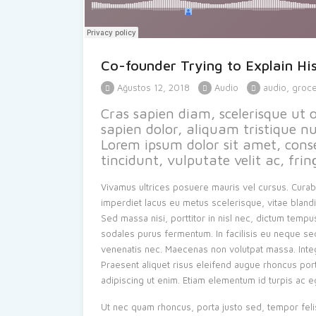
Co-founder Trying to Explain His
Ağustos 12, 2018
Audio
audio
,
groc
Cras sapien diam, scelerisque ut 
sapien dolor, aliquam tristique n
Lorem ipsum dolor sit amet, conse
tincidunt, vulputate velit ac, fring
Vivamus ultrices posuere mauris vel cursus. Curab
imperdiet lacus eu metus scelerisque, vitae bland
Sed massa nisi, porttitor in nisl nec, dictum tempu
sodales purus fermentum. In facilisis eu neque sed
venenatis nec. Maecenas non volutpat massa. Intege
Praesent aliquet risus eleifend augue rhoncus port
adipiscing ut enim. Etiam elementum id turpis ac e
Ut nec quam rhoncus, porta justo sed, tempor felis