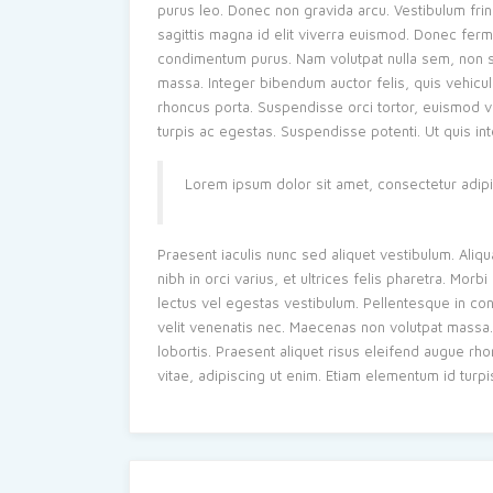
purus leo. Donec non gravida arcu. Vestibulum fringil
sagittis magna id elit viverra euismod. Donec fer
condimentum purus. Nam volutpat nulla sem, non s
massa. Integer bibendum auctor felis, quis vehicula
rhoncus porta. Suspendisse orci tortor, euismod ve
turpis ac egestas. Suspendisse potenti. Ut quis in
Lorem ipsum dolor sit amet, consectetur adipis
Praesent iaculis nunc sed aliquet vestibulum. Aliq
nibh in orci varius, et ultrices felis pharetra. Mo
lectus vel egestas vestibulum. Pellentesque in c
velit venenatis nec. Maecenas non volutpat massa. 
lobortis. Praesent aliquet risus eleifend augue rh
vitae, adipiscing ut enim. Etiam elementum id turp