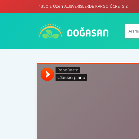
| 1350 ₺ Üzeri ALIŞVERİŞLERDE KARGO ÜCRETSİZ |