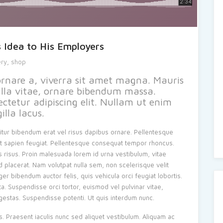
 Idea to His Employers
ery
,
shop
ornare a, viverra sit amet magna. Mauris
ulla vitae, ornare bibendum massa.
ctetur adipiscing elit. Nullam ut enim
illa lacus.
itur bibendum erat vel risus dapibus ornare. Pellentesque
it sapien feugiat. Pellentesque consequat tempor rhoncus.
s risus. Proin malesuada lorem id urna vestibulum, vitae
 placerat. Nam volutpat nulla sem, non scelerisque velit
r bibendum auctor felis, quis vehicula orci feugiat lobortis.
a. Suspendisse orci tortor, euismod vel pulvinar vitae,
gestas. Suspendisse potenti. Ut quis interdum nunc.
. Praesent iaculis nunc sed aliquet vestibulum. Aliquam ac