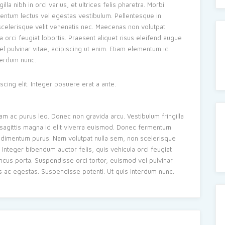
la nibh in orci varius, et ultrices felis pharetra. Morbi
mentum lectus vel egestas vestibulum. Pellentesque in
celerisque velit venenatis nec. Maecenas non volutpat
 orci feugiat lobortis. Praesent aliquet risus eleifend augue
l pulvinar vitae, adipiscing ut enim. Etiam elementum id
terdum nunc.
cing elit. Integer posuere erat a ante.
uam ac purus leo. Donec non gravida arcu. Vestibulum fringilla
rbi sagittis magna id elit viverra euismod. Donec fermentum
ondimentum purus. Nam volutpat nulla sem, non scelerisque
Integer bibendum auctor felis, quis vehicula orci feugiat
oncus porta. Suspendisse orci tortor, euismod vel pulvinar
is ac egestas. Suspendisse potenti. Ut quis interdum nunc.