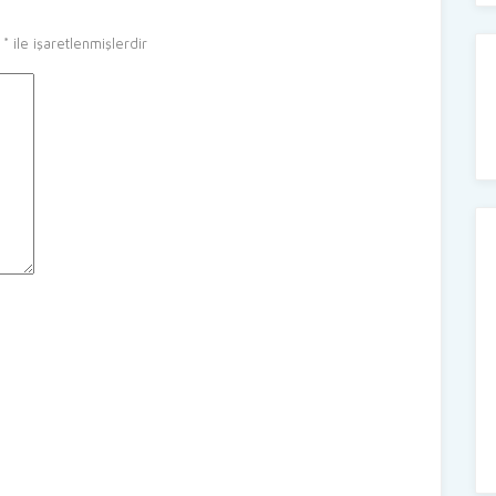
r
*
ile işaretlenmişlerdir