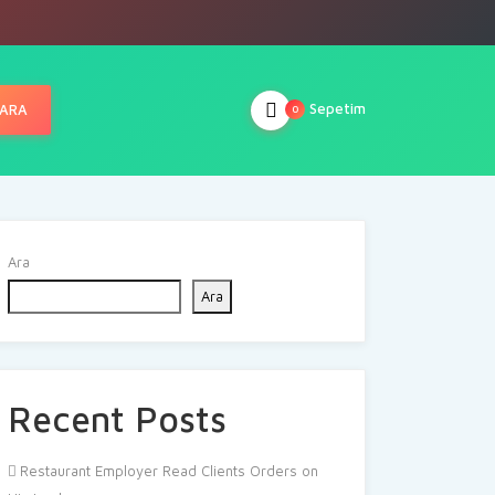
Sepetim
ARA
0
Ara
Ara
Recent Posts
Restaurant Employer Read Clients Orders on