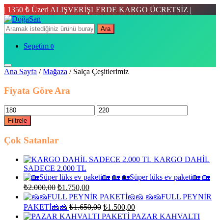
| 1350 ₺ Üzeri ALIŞVERİŞLERDE KARGO ÜCRETSİZ |
Ara
Sepetim
0
Ana Sayfa
/
Mağaza
/ Salça Çeşitlerimiz
Fiyata Göre Ara
En
En
düşük
yüksek
Filtrele
fiyat
fiyat
Çok Satanlar
KARGO DAHİL
SADECE 2.000 TL
🏡Süper lüks ev paketi🏡 🏡
Orijinal
Şu
₺
2.000,00
₺
1.750,00
fiyat:
andaki
🧀🧀FULL PEYNİR
fiyat:
₺2.000,00.
Orijinal
Şu
PAKETİ🧀🧀
₺
1.650,00
₺
1.500,00
₺1.750,00.
fiyat:
andaki
PAZAR KAHVALTI