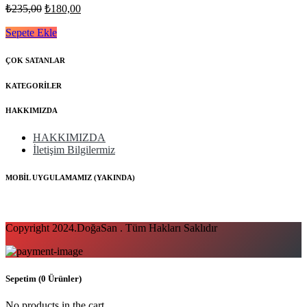
Orijinal
Şu
₺
235,00
₺
180,00
fiyat:
andaki
fiyat:
Sepete Ekle
₺235,00.
₺180,00.
ÇOK SATANLAR
KATEGORİLER
HAKKIMIZDA
HAKKIMIZDA
İletişim Bilgilermiz
MOBİL UYGULAMAMIZ (YAKINDA)
Copyright 2024.DoğaSan . Tüm Hakları Saklıdır
Sepetim
(0 Ürünler)
No products in the cart.