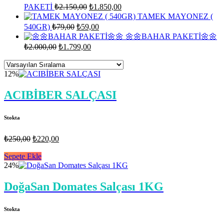
fiyat:
₺1.650,00.
Orijinal
Şu
PAKETİ
₺
2.150,00
₺
1.850,00
₺1.500,00.
fiyat:
andaki
TAMEK MAYONEZ (
fiyat:
₺2.150,00.
Orijinal
Şu
540GR)
₺
79,00
₺
59,00
₺1.850,00.
fiyat:
andaki
🌼🌼BAHAR PAKETİ🌼🌼
fiyat:
₺79,00.
Orijinal
Şu
₺
2.000,00
₺
1.799,00
₺59,00.
fiyat:
andaki
fiyat:
₺2.000,00.
₺1.799,00.
12%
ACIBİBER SALÇASI
Stokta
Orijinal
Şu
₺
250,00
₺
220,00
fiyat:
andaki
fiyat:
Sepete Ekle
₺250,00.
24%
₺220,00.
DoğaSan Domates Salçası 1KG
Stokta