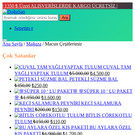
| 1350 ₺ Üzeri ALIŞVERİŞLERDE KARGO ÜCRETSİZ |
Ara
Sepetim
0
Ana Sayfa
/
Mağaza
/ Macun Çeşitlerimiz
Çok Satanlar
ÇUVAL TAM
Orijinal
Şu
YAĞLI YAPTAK TULUM
₺
5.000,00
₺
4.500,00
fiyat:
andaki
PETEKLİ SÜZME BAL
fiyat:
₺5.000,00.
Orijinal
Şu
₺
350,00
₺
250,00
₺4.500,00.
fiyat:
andaki
🌸SÜPER 10 ‘ LU PAKET
fiyat:
₺350,00.
Orijinal
Şu
🌸
₺
1.950,00
₺
1.600,00
₺250,00.
fiyat:
andaki
KEÇİ SALAMURA
fiyat:
₺1.950,00.
Orijinal
Şu
PEYNİRİ
₺
200,00
₺
150,00
₺1.600,00.
fiyat:
andaki
BİTLİS ÇÖREKOTLU
fiyat:
₺200,00.
Orijinal
Şu
TULUM
₺
150,00
₺
110,00
₺150,00.
fiyat:
andaki
BU AYLARA ÖZEL
fiyat:
₺150,00.
Orijinal
Şu
KIŞ PAKETİ
₺
1.900,00
₺
1.700,00