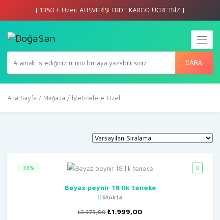
| 1350 ₺ Üzeri ALIŞVERİŞLERDE KARGO ÜCRETSİZ |
ARA
Ana Sayfa
/
Mağaza
/ İşletmelere Özel
33%
Beyaz peynir 18 lik teneke
Stokta
Orijinal
Şu
₺
1.999,00
₺
2.975,00
fiyat:
andaki