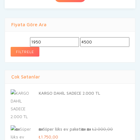
₺2.400,00.
Fiyata Göre Ara
En
En
düşük
yüksek
FILTRELE
fiyat
fiyat
Çok Satanlar
KARGO DAHİL SADECE 2.000 TL
🏡Süper lüks ev paketi🏡 🏡
₺
2.000,00
Orijinal
Şu
₺
1.750,00