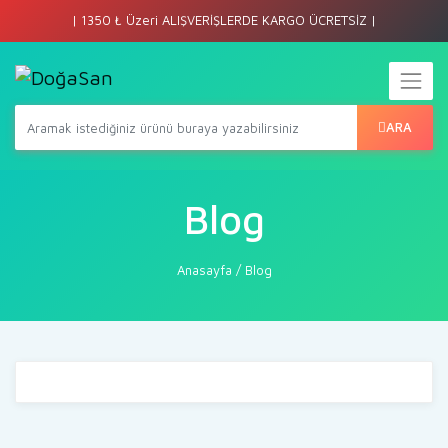
| 1350 ₺ Üzeri ALIŞVERİŞLERDE KARGO ÜCRETSİZ |
ARA
Blog
Anasayfa
/
Blog